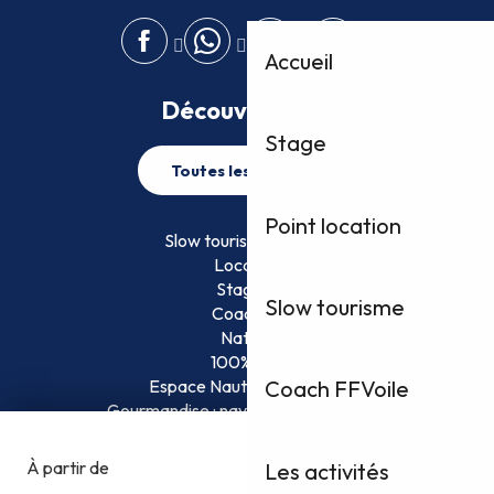
Accueil
Découvrez plus
Stage
Toutes les activités
Point location
Slow tourisme FFVoile
Location
Stage
Slow tourisme
Coaching
Nature
100% Fun
Espace Nautique Surveillé
Coach FFVoile
Gourmandise : naviguez et savourez !
Les activités