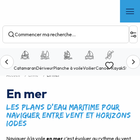
Aller
au
contenu
principal
Voir les favoris
Accueil
Envie
En mer
En mer
Les plans d’eau maritime pour
naviguer entre vent et horizons
iodés
Naviguer à la voile
en mer
c’est évoluer au rythme du vent