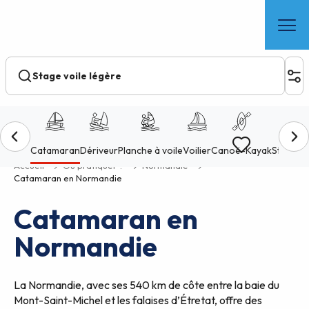
Aller
au
contenu
principal
Voir les favoris
Accueil
Où pratiquer ?
Normandie
Catamaran en Normandie
Catamaran en
Normandie
La Normandie, avec ses 540 km de côte entre la baie du
Mont-Saint-Michel et les falaises d’Étretat, offre des