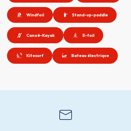
Windfoil
Stand-up-paddle
Canoë-Kayak
E-foil
Kitesurf
Bateau électrique