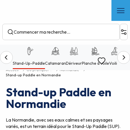
Aller
au
contenu
principal
Voir les favoris
Accueil
Où pratiquer ?
Normandie
Stand-up Paddle en Normandie
Stand-up Paddle en
Normandie
La Normandie, avec ses eaux calmes et ses paysages
variés, est un terrain idéal pour le Stand-Up Paddle (SUP).