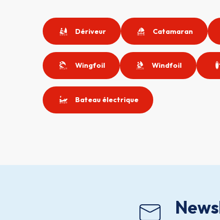
Dériveur
Catamaran
Wingfoil
Windfoil
Bateau électrique
Newsl