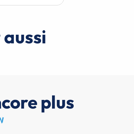
 aussi
Slow Tourisme FFVoile
core plus
n