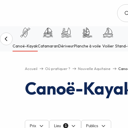
Aller
au
contenu
principal
Accueil
Où pratiquer ?
Nouvelle Aquitaine
Canoë
Canoë-Kayak