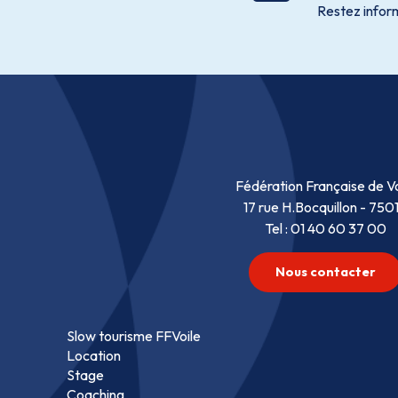
Restez inform
Fédération Française de Vo
17 rue H.Bocquillon - 750
Tel : 01 40 60 37 00
Nous contacter
Slow tourisme FFVoile
Location
Stage
Coaching