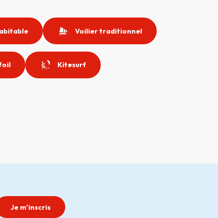
habitable
Voilier traditionnel
foil
Kitesurf
Je m'inscris