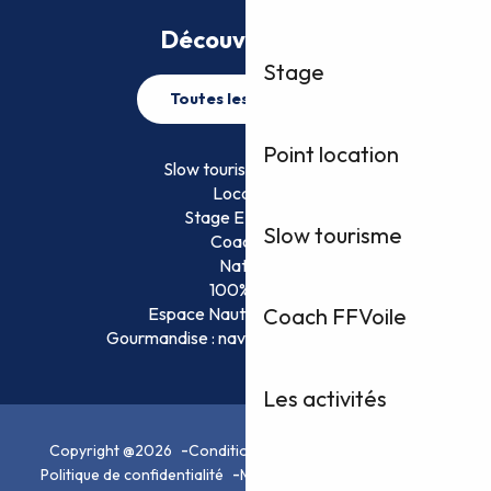
Découvrez plus
Stage
Toutes les activités
Point location
Slow tourisme FFVoile
Location
Stage EFVoile
Slow tourisme
Coaching
Nature
100% Fun
Espace Nautique Surveillé
Coach FFVoile
Gourmandise : naviguez et savourez !
Les activités
Copyright @2026
Conditions Générales d’Utilisation
Politique de confidentialité
Mentions légales
Plan du site