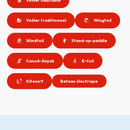
Voilier habitable
Voilier traditionnel
Wingfoil
Windfoil
Stand-up-paddle
Canoë-Kayak
E-foil
Kitesurf
Bateau électrique