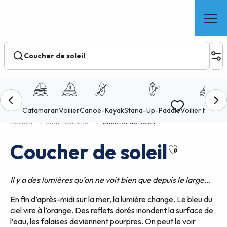
Aller
au
contenu
principal
Voir les favoris
Accueil
Slow tourisme
Coucher de soleil
Coucher de soleil
Ajouter aux
Il y a des lumières qu’on ne voit bien que depuis le large…
En fin d’après-midi sur la mer, la lumière change. Le bleu du
ciel vire à l’orange. Des reflets dorés inondent la surface de
l’eau, les falaises deviennent pourpres. On peut le voir